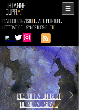
Orianne
Dupr
a
t
REVELER l'invisib
l
e: Art, PEINTURE,
LITTERATURE,
Synesthesie
, ET
C
...
L'espoir a un goût
de métal sua
v
e