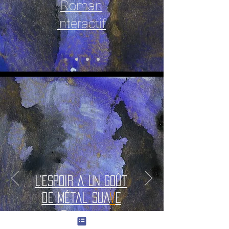
Roman
interactif
L'espoir a un goût
de métal sua
v
e
Roman